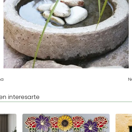
ña
N
en interesarte