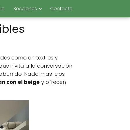
cio
Secciones
Contacto
ibles
edes como en textiles y
que invita a la conversación
aburrido. Nada más lejos
n con el beige
y ofrecen