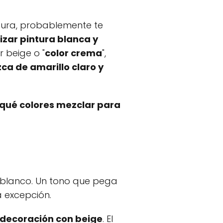
tura, probablemente te
lizar pintura blanca y
 beige o "
color crema
",
ca de amarillo claro y
qué colores mezclar para
o blanco. Un tono que pega
a excepción.
decoración con beige
. El