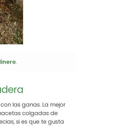
dinero
.
adera
 con las ganas. La mejor
s macetas colgadas de
ecias, si es que te gusta