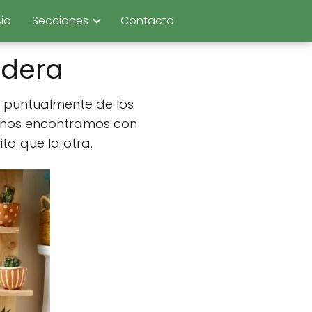
cio
Secciones
Contacto
adera
 puntualmente de los
d nos encontramos con
a que la otra.