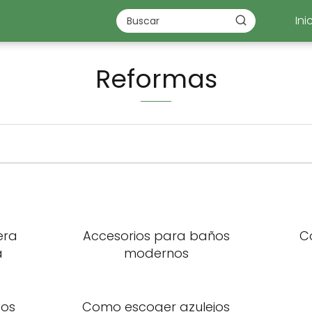
Ini
Reformas
era
Accesorios para baños
C
a
modernos
sos
Como escoger azulejos