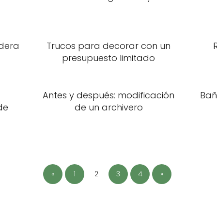
dera
Trucos para decorar con un
presupuesto limitado
Antes y después: modificación
Bañ
de
de un archivero
«
1
2
3
4
»