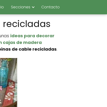
cio
Secciones
Contacto
 recicladas
gunas
ideas para decorar
n cajas de madera
inas de cable recicladas
.